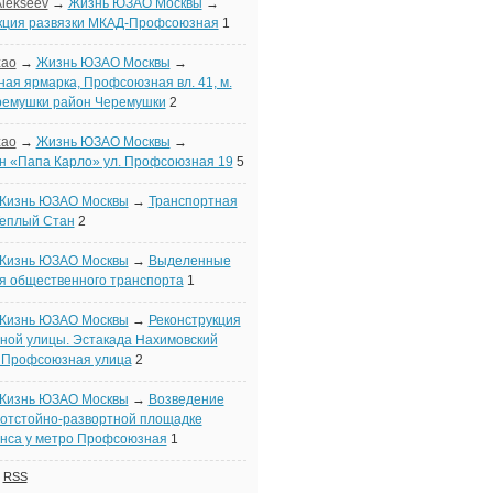
Alekseev
→
Жизнь ЮЗАО Москвы
→
кция развязки МКАД-Профсоюзная
1
zao
→
Жизнь ЮЗАО Москвы
→
ная ярмарка, Профсоюзная вл. 41, м.
ремушки район Черемушки
2
zao
→
Жизнь ЮЗАО Москвы
→
н «Папа Карло» ул. Профсоюзная 19
5
Жизнь ЮЗАО Москвы
→
Транспортная
Теплый Стан
2
Жизнь ЮЗАО Москвы
→
Выделенные
я общественного транспорта
1
Жизнь ЮЗАО Москвы
→
Реконструкция
ой улицы. Эстакада Нахимовский
- Профсоюзная улица
2
Жизнь ЮЗАО Москвы
→
Возведение
 отстойно-развортной площадке
нса у метро Профсоюзная
1
|
RSS