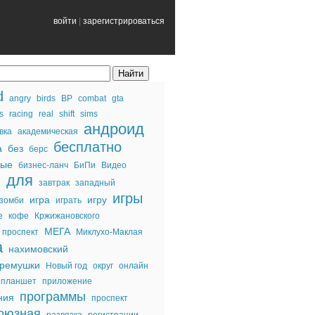
войти
|
зарегистрироваться
d
angry
birds
BP
combat
gta
s
racing
real
shift
sims
андроид
вка
академическая
бесплатно
а
без
берс
ные
бизнес-ланч
БиПи
Видео
для
й
завтрак
западный
игры
игра
игру
зомби
играть
е
кофе
Кржижановского
МЕГА
 проспект
Миклухо-Маклая
а
нахимовский
еремушки
Новый год
округ
онлайн
планшет
приложение
программы
ния
проспект
оюзная