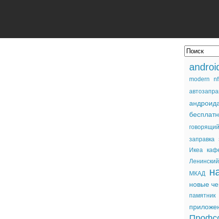
androi
modern
nf
автозапра
андроид
бесплат
говорящи
заправка
Икеа
каф
Ленинский
н
МКАД
новые ч
памятник
приложе
Профс