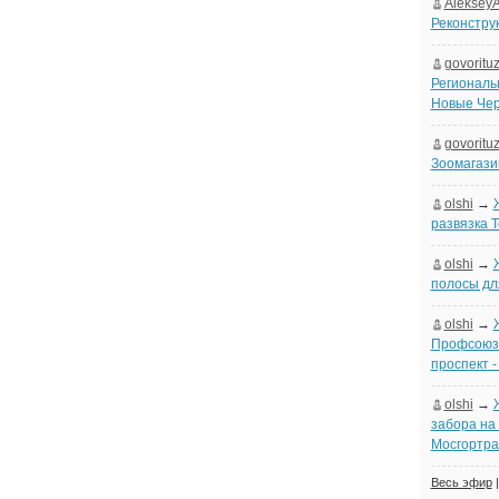
Aleksey
Реконстру
govoritu
Региональ
Новые Че
govoritu
Зоомагази
olshi
→
развязка 
olshi
→
полосы дл
olshi
→
Профсоюзн
проспект 
olshi
→
забора на
Мосгортра
Весь эфир