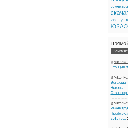
реконстру
скача
ужин
уста
ЮЗАО
Прямо
Коммент
ViktorRo
Станция м
ViktorRo
Эстакада 
Новоясене
Стан откр
ViktorRo
Реконстру
Профсоюзн
2016 году