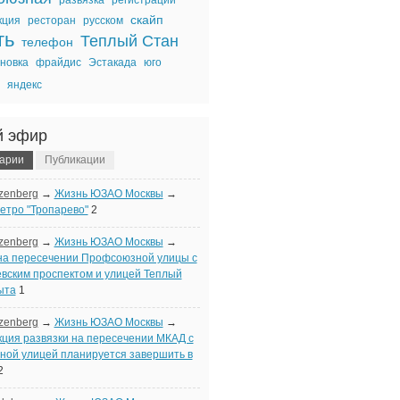
развязка
регистрации
скайп
кция
ресторан
русском
ть
Теплый Стан
телефон
новка
фрайдис
Эстакада
юго
яндекс
й эфир
арии
Публикации
zenberg
→
Жизнь ЮЗАО Москвы
→
етро "Тропарево"
2
zenberg
→
Жизнь ЮЗАО Москвы
→
на пересечении Профсоюзной улицы с
вским проспектом и улицей Теплый
ыта
1
zenberg
→
Жизнь ЮЗАО Москвы
→
кция развязки на пересечении МКАД с
ой улицей планируется завершить в
2