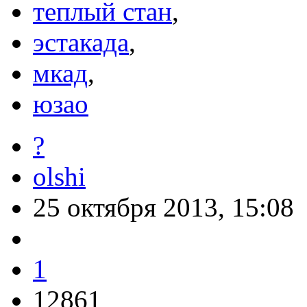
теплый стан
,
эстакада
,
мкад
,
юзао
?
olshi
25 октября 2013, 15:08
1
12861