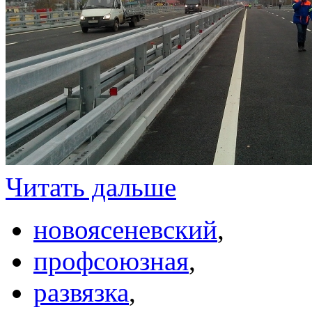
Читать дальше
новоясеневский
,
профсоюзная
,
развязка
,