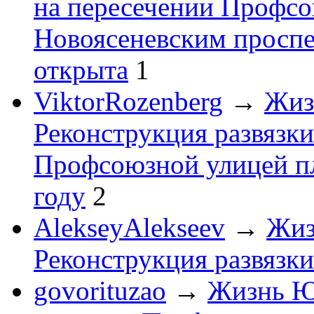
на пересечении Профсо
Новоясеневским проспе
открыта
1
ViktorRozenberg
→
Жиз
Реконструкция развязк
Профсоюзной улицей пл
году
2
AlekseyAlekseev
→
Жиз
Реконструкция развяз
govorituzao
→
Жизнь 