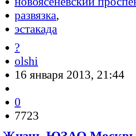
новоясеневский проспе
развязка
,
эстакада
?
olshi
16 января 2013, 21:44
0
7723
Жизнь ЮЗАО Москв