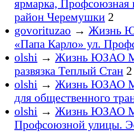
ярмарка, Профсоюзная 
район Черемушки
2
govorituzao
→
Жизнь 
«Папа Карло» ул. Проф
olshi
→
Жизнь ЮЗАО 
развязка Теплый Стан
2
olshi
→
Жизнь ЮЗАО 
для общественного тра
olshi
→
Жизнь ЮЗАО 
Профсоюзной улицы. Э