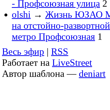
- Профсоюзная улица
2
olshi
→
Жизнь ЮЗАО 
на отстойно-развортно
метро Профсоюзная
1
Весь эфир
|
RSS
Работает на
LiveStreet
Автор шаблона —
deniart