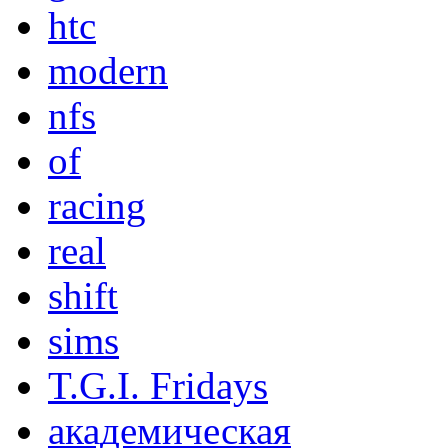
htc
modern
nfs
of
racing
real
shift
sims
T.G.I. Fridays
академическая