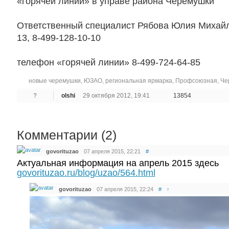
«горячей линии» в управе района Черемушки
Ответственный специалист Рябова Юлия Михайл
13, 8-499-128-10-10
телефон «горячей линии» 8-499-724-64-85
новые черемушки
,
ЮЗАО
,
региональная ярмарка
,
Профсоюзная
,
Че
?
olshi
29 октября 2012, 19:41
13854
Комментарии (
2
)
govorituzao
07 апреля 2015, 22:21
#
Актуальная информация на апрель 2015 здесь
govorituzao.ru/blog/uzao/564.html
govorituzao
07 апреля 2015, 22:24
#
↑