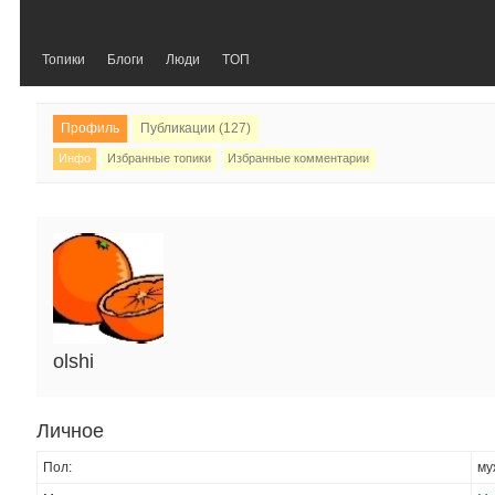
Топики
Блоги
Люди
TOП
Профиль
Публикации (127)
Инфо
Избранные топики
Избранные комментарии
olshi
Личное
Пол:
му