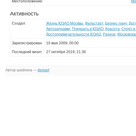
Местоположение:
Мо
Активность
Создал:
Жизнь ЮЗАО Москвы
,
Фальстарт
,
Бизнес-ланч
,
Дос
Автозаправки
,
Покушать в ЮЗАО
,
Красота
,
Спорт 
Достопримечательности ЮЗАО
,
Разное
,
Московска
Зарегистрирован:
10 мая 2009, 00:00
Последний визит:
27 октября 2019, 21:36
Автор шаблона —
deniart