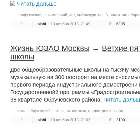
Читать дальше
профсоюзная
,
нахимовский
,
дот
,
амбразура
,
нпс-3
,
памятник
,
оборо
?
olshi
13 ноября 2013, 21:49
0
6805
Жизнь ЮЗАО Москвы
→
Ветхие пя
школы
Две общеобразовательные школы на тысячу мес
музыкальную на 300 построят на месте сносимых
первого периода индустриального домостроени 
Государственнойй программы «Градостроительна
38 квартале Обручевского района.
Читать дальш
юзао
,
обручевский
,
школа
,
пятиэтажка
,
градостроительная
?
olshi
10 ноября 2013, 21:03
0
2190