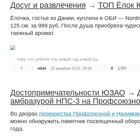
Досуг и развлечения
→
ТОП Ёлок 
Ёлочка, гостья из Дании, куплена в ОБИ — Nord
125 см. за 999 руб. После душа приобрела чудес
таежный аромат.
ёлка
,
топ
,
рейтинг
,
ель
,
новый
,
год
,
новый год
?
olshi
15 декабря 2013, 19:35
0
1707
Достопримечательности ЮЗАО
→
амбразурой НПС-3 на Профсоюзн
Во дворах
перекрестка Профсоюзной и Нахимовс
можно обнаружить памятник посвященный обор
года.