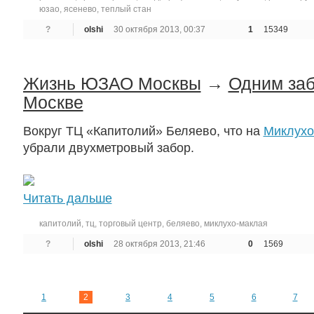
юзао
,
ясенево
,
теплый стан
?
olshi
30 октября 2013, 00:37
1
15349
Жизнь ЮЗАО Москвы
→
Одним за
Москве
Вокруг ТЦ «Капитолий» Беляево, что на
Миклухо
убрали двухметровый забор.
Читать дальше
капитолий
,
тц
,
торговый центр
,
беляево
,
миклухо-маклая
?
olshi
28 октября 2013, 21:46
0
1569
1
2
3
4
5
6
7