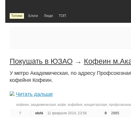
Топики
Блоги
Люди
TOП
Покушать в ЮЗАО
→
Кофеин м.Ак
У метро Академическая, по адресу Профсоюзная
кофейня Кофеин.
Читать дальше
кофеин
,
академическая
,
кофе
,
кофейня
,
кондитерская
,
профсоюзна
?
olshi
11 февраля 2014, 23:56
0
2885