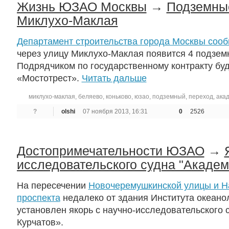
Жизнь ЮЗАО Москвы
→
Подземны
Миклухо-Маклая
Департамент строительства города Москвы сооб
через улицу Миклухо-Маклая появится 4 подзем
Подрядчиком по государственному контракту бу
«Мостотрест».
Читать дальше
миклухо-маклая
,
беляево
,
коньково
,
юзао
,
подземный
,
переход
,
ака
?
olshi
07 ноября 2013, 16:31
0
2526
Достопримечательности ЮЗАО
→
исследовательского судна "Академ
На пересечении
Новочеремушкинской улицы и Н
проспекта
недалеко от здания Института океано
установлен якорь с научно-исследовательского 
Курчатов».