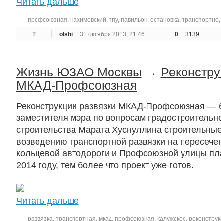
Читать дальше
профсоюзная
,
нахимовский
,
тпу
,
павильон
,
остановка
,
транспортно
?
olshi
31 октября 2013, 21:46
0
3139
Жизнь ЮЗАО Москвы
→
Реконстру
МКАД-Профсоюзная
Реконструкции развязки МКАД-Профсоюзная — 
заместителя мэра по вопросам градостроительно
строительства Марата Хуснуллина строительные
возведению транспортной развязки на пересече
кольцевой автодороги и Профсоюзной улицы пла
2014 году, тем более что проект уже готов.
Читать дальше
развязка
,
транспортная
,
мкад
,
профсоюзная
,
калужское
,
реконструк