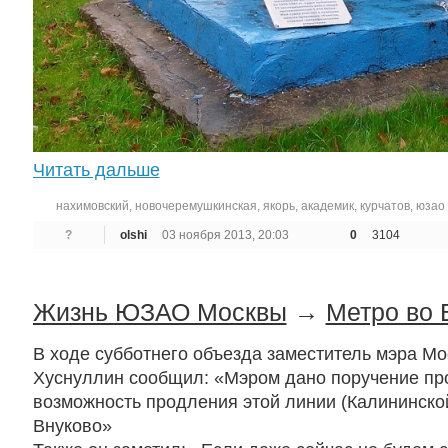
Читать дальше
нахимовский
,
новочеремушкинская
,
якорь
,
академик
,
курчатов
,
юзао
?
olshi
03 ноября 2013, 20:03
0
3104
Жизнь ЮЗАО Москвы
→
Метро во 
В ходе субботнего объезда заместитель мэра М
Хуснуллин сообщил: «Мэром дано поручение пр
возможность продления этой линии (Калининской
Внуково»